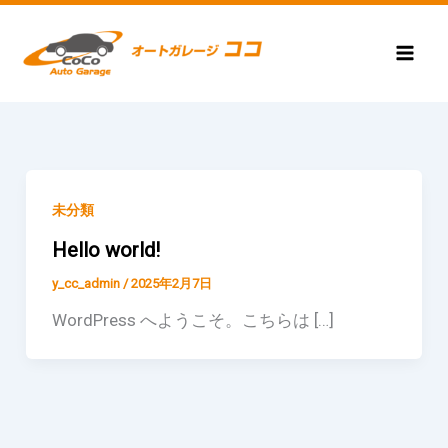
内
容
を
ス
キ
ッ
プ
未分類
Hello world!
y_cc_admin
/
2025年2月7日
WordPress へようこそ。こちらは […]